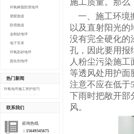
施工质量。那么
环氧树脂防滑地坪
一、施工环境
塑胶跑道
以及直射阳光的
防滑跑道
金刚砂地坪
没有完全硬化的
地下车库
孔，因此要用报
环氧彩砂地坪
人粉尘污染施工
固化剂地坪
环氧地坪施工养护技巧
环氧耐磨地坪施工注意事项
等透风处用护面
环氧地坪的验收标准
热门新闻
注意不应在低于
环氧地坪施工养护技巧
环氧耐磨地坪施工注意事项
下雨时把敞开部
环氧地坪的验收标准
风。
环氧地坪施工养护技巧
联系我们
环氧耐磨地坪施工注意事项
环氧地坪的验收标准
咨询热线
：15649345675